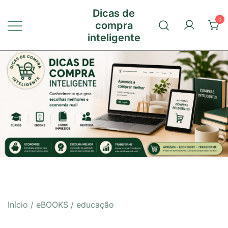
Pular
Dicas de
para
0
compra
conteúdo
inteligente
Início
/
eBOOKS
/
educação