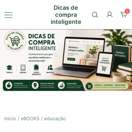
Pular
Dicas de
para
0
compra
conteúdo
inteligente
Início
/
eBOOKS
/ educação