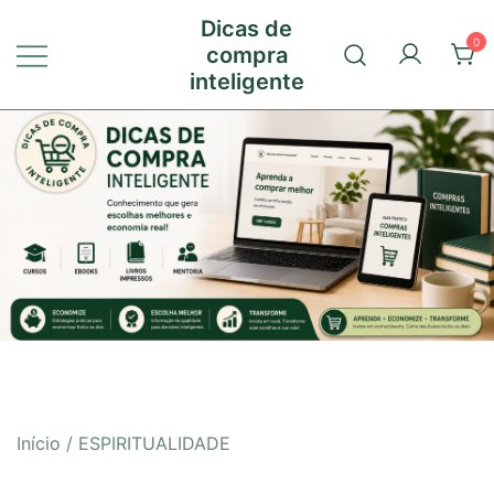
Pular
Dicas de
para
0
compra
conteúdo
inteligente
Início
/ ESPIRITUALIDADE