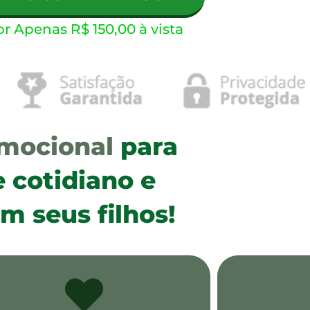
r Apenas R$ 150,00 à vista
emocional
para
e cotidiano e
om seus filhos!