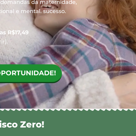
s demandas da maternidade,
nal e mental. sucesso.
as R$17,49
ir).
OPORTUNIDADE!
isco Zero!