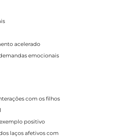
is
ento acelerado
s demandas emocionais
nterações com os filhos
l
exemplo positivo
dos laços afetivos com