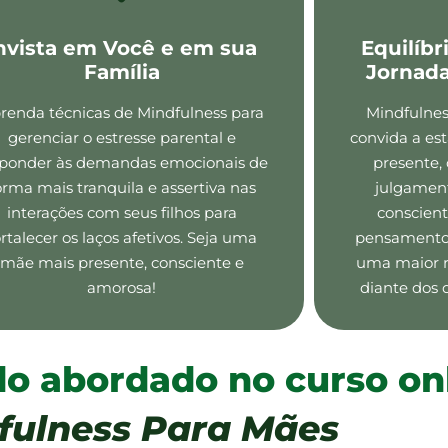
nvista em Você e em sua
Equilíbr
Família
Jornad
renda técnicas de Mindfulness para
Mindfulnes
gerenciar o estresse parental e
convida a es
sponder às demandas emocionais de
presente,
orma mais tranquila e assertiva nas
julgament
interações com seus filhos para
conscient
ortalecer os laços afetivos. Seja uma
pensamentos
mãe mais presente, consciente e
uma maior re
amorosa!
diante dos 
do abordado no curso on
fulness Para Mães