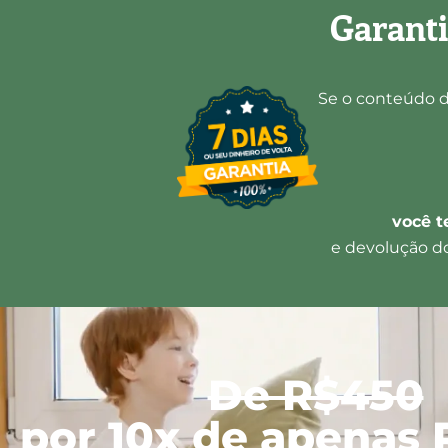
Garanti
Se o conteúdo d
você t
e devolução do
De R$450
por 10x de apenas 