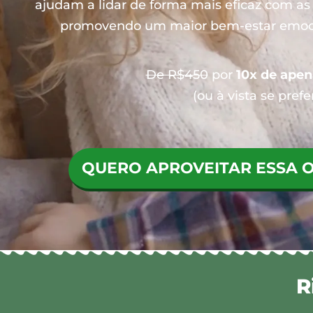
ajudam a lidar de forma mais eficaz com a
promovendo um maior bem-estar emocio
De R$450
por
10x de apen
(ou à vista se prefer
QUERO APROVEITAR ESSA 
R