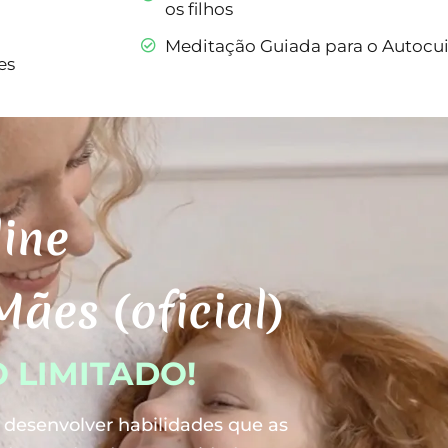
os filhos
Meditação Guiada para o Autocu
es
ine
ães (oficial)
 LIMITADO!
 desenvolver habilidades que as