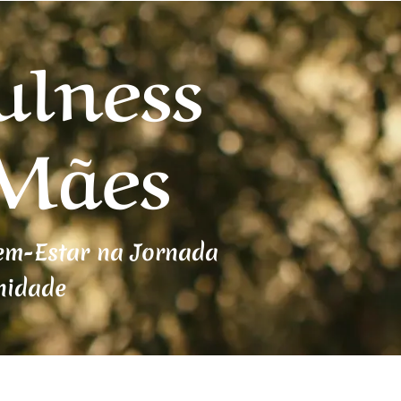
ulness
 Mães
Bem-Estar na Jornada
nidade