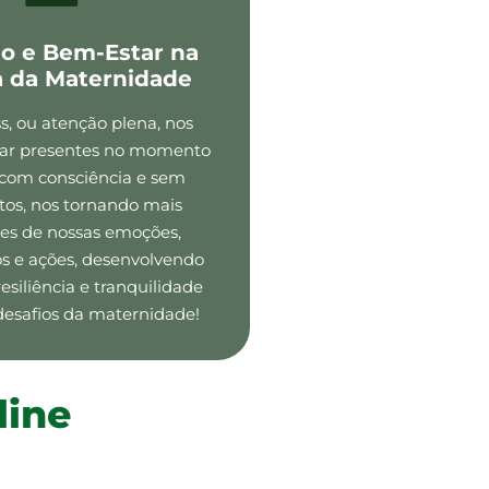
io e Bem-Estar na
a da Maternidade
s, ou atenção plena, nos
tar presentes no momento
 com consciência e sem
os, nos tornando mais
es de nossas emoções,
 e ações, desenvolvendo
siliência e tranquilidade
desafios da maternidade!
line