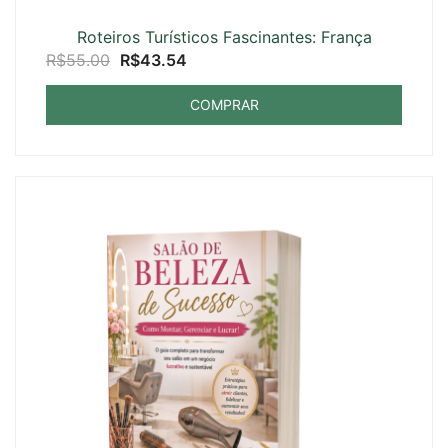
Roteiros Turísticos Fascinantes: França
O
O
R$
55.00
R$
43.54
preço
preço
COMPRAR
original
atual
era:
é:
R$55.00.
R$43.54.