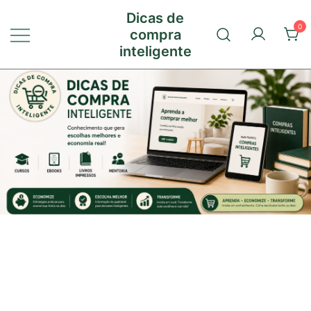
Pular
Dicas de
para
0
compra
conteúdo
inteligente