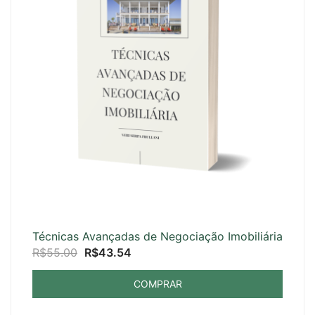
Técnicas Avançadas de Negociação Imobiliária
O
O
R$
55.00
R$
43.54
preço
preço
COMPRAR
original
atual
era:
é: