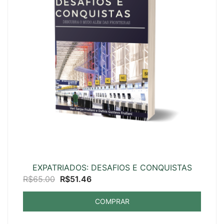
EXPATRIADOS: DESAFIOS E CONQUISTAS
O
O
R$
65.00
R$
51.46
preço
preço
COMPRAR
original
atual
era:
é: